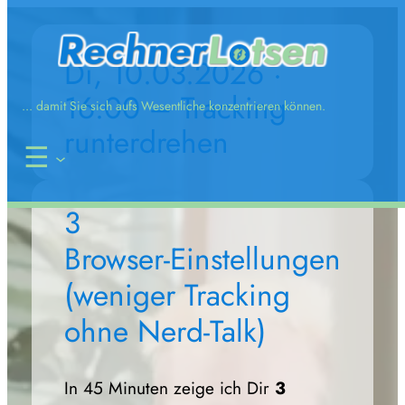
Zum
Inhalt
Di, 10.03.2026 ·
springen
16:00 – Tracking
... damit Sie sich aufs Wesentliche konzentrieren können.
runterdrehen
3
Browser‑Einstellungen
(weniger Tracking
ohne Nerd‑Talk)
In 45 Minuten zeige ich Dir
3