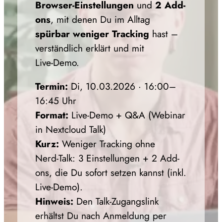
Browser‑Einstellungen
und
2 Add-
ons
, mit denen Du im Alltag
spürbar weniger Tracking
hast –
verständlich erklärt und mit
Live‑Demo.
Termin:
Di, 10.03.2026 · 16:00–
16:45 Uhr
Format:
Live‑Demo + Q&A (Webinar
in Nextcloud Talk)
Kurz:
Weniger Tracking ohne
Nerd‑Talk: 3 Einstellungen + 2 Add-
ons, die Du sofort setzen kannst (inkl.
Live‑Demo).
Hinweis:
Den Talk‑Zugangslink
erhältst Du nach Anmeldung per