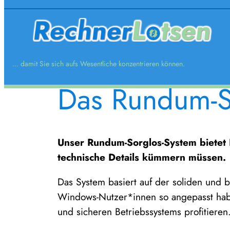
Zum
Inhalt
springen
... damit Sie sich aufs Wesentliche konzentrieren können.
Das Rundum-So
Unser Rundum-Sorglos-System bietet I
technische Details kümmern müssen.
Das System basiert auf der soliden und 
Windows-Nutzer*innen so angepasst habe
und sicheren Betriebssystems profitieren