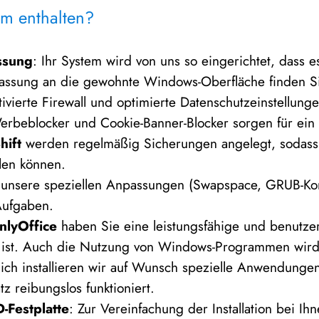
em enthalten?
ssung
: Ihr System wird von uns so eingerichtet, dass e
passung an die gewohnte Windows-Oberfläche finden Sie
tivierte Firewall und optimierte Datenschutzeinstellung
erbeblocker und Cookie-Banner-Blocker sorgen für ein
hift
werden regelmäßig Sicherungen angelegt, sodass S
len können.
 unsere speziellen Anpassungen (Swapspace, GRUB-Konfi
 Aufgaben.
nlyOffice
haben Sie eine leistungsfähige und benutzer
ist. Auch die Nutzung von Windows-Programmen wird, 
zlich installieren wir auf Wunsch spezielle Anwendunge
z reibungslos funktioniert.
D-Festplatte
: Zur Vereinfachung der Installation bei Ih