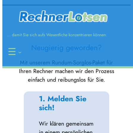
Zum
Inhalt
springen
... damit Sie sich aufs Wesentliche konzentrieren können.
Neugierig geworden?
Mit unserem Rundum-Sorglos-Paket für
Ihren Rechner machen wir den Prozess
einfach und reibungslos für Sie.
1. Melden Sie
sich!
Wir klären gemeinsam
in einem persönlichen